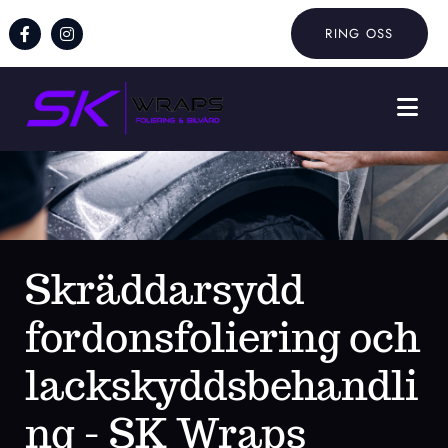
RING OSS
Skräddarsydd
fordonsfoliering och
lackskyddsbehandli
ng - SK Wraps