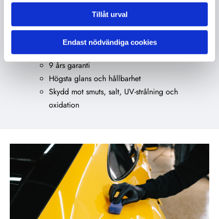
ger exceptionell glans, extrem hårdhet och fantastisk
Tillåt urval
hållbarhet för alla klimat.
Endast nödvändiga cookies
Fördelar:
9 års garanti
Högsta glans och hållbarhet
Skydd mot smuts, salt, UV-strålning och
oxidation