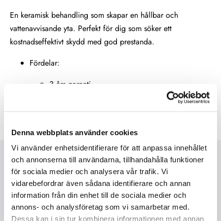
En keramisk behandling som skapar en hållbar och
vattenavvisande yta. Perfekt för dig som söker ett
kostnadseffektivt skydd med god prestanda.
Fördelar:
3 års garanti
Vatten- och smutsavvisande
Ökad glans jämfört med traditionellt vax
Denna webbplats använder cookies
Vi använder enhetsidentifierare för att anpassa innehållet
och annonserna till användarna, tillhandahålla funktioner
3. ZQ Silver – förstärkt
för sociala medier och analysera vår trafik. Vi
skydd och glans (6 års
vidarebefordrar även sådana identifierare och annan
information från din enhet till de sociala medier och
garanti)
annons- och analysföretag som vi samarbetar med.
Dessa kan i sin tur kombinera informationen med annan